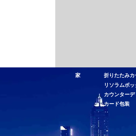
家
折りたたみカ
リソラムボッ
カウンターデ
カード包装