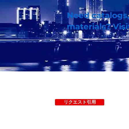
Need catalogs,
materials? Vis
家
リクエスト引用