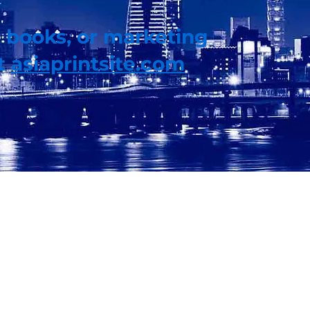
 books, or marketing
it
asiaprintsite.com
ボックススタイル
パッケージングソリューション
Copyright©2021
アジアプリントパッケージ
全著作権
有。