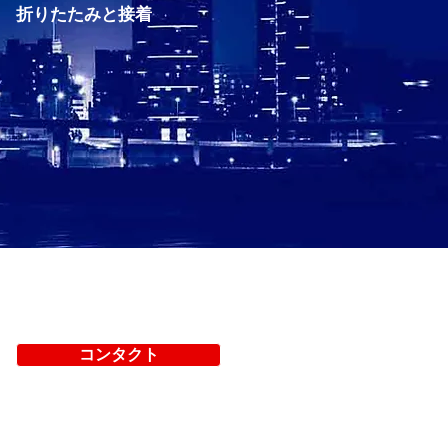
折りたたみと接着
サービス
More
コンタクト
所