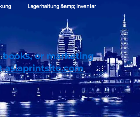
kung
Lagerhaltung &amp; Inventar
 books, or marketing
it
asiaprintsite.com