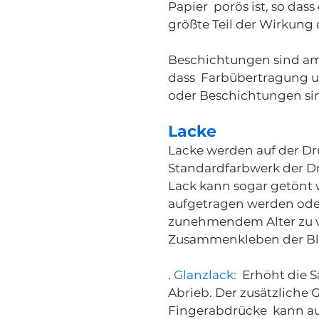
Papier porös ist, so das
größte Teil der Wirkung
Beschichtungen sind am 
dass Farbübertragung un
oder Beschichtungen sin
Lacke
Lacke werden auf der Dr
Standardfarbwerk der D
Lack kann sogar getönt w
aufgetragen werden oder
zunehmendem Alter zu ve
Zusammenkleben der Blät
.
Glanzlack:
Erhöht die S
Abrieb. Der zusätzliche
Fingerabdrücke kann au