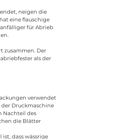
wendet, neigen die
at eine flauschige
anfälliger für Abrieb
den.
rt zusammen. Der
abriebfester als der
erpackungen verwendet
uf der Druckmaschine
n Nachteil des
hen die Blätter
 ist, dass wässrige