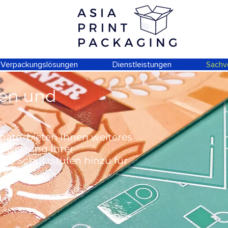
Verpackungslösungen
Dienstleistungen
Sachv
en und
ate bieten Ihnen weiteres
fwertung Ihrer
ie Schutzstufen hinzu für
rk.