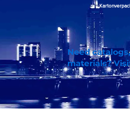
Kartonverpac
Need catalogs,
materials? Vis