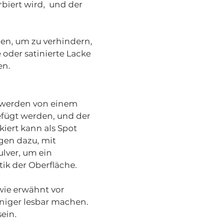
rbiert wird, und der
en, um zu verhindern,
oder satinierte Lacke
en.
e werden von einem
fügt werden, und der
iert kann als Spot
gen dazu, mit
lver, um ein
ik der Oberfläche.
wie erwähnt vor
eniger lesbar machen.
ein.