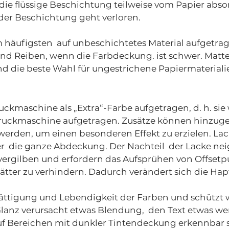
s die flüssige Beschichtung teilweise vom Papier abso
 der Beschichtung geht verloren.
häufigsten auf unbeschichtetes Material aufgetrag
d Reiben, wenn die Farbdeckung. ist schwer. Matte 
d die beste Wahl für ungestrichene Papiermateriali
uckmaschine als „Extra“-Farbe aufgetragen, d. h. si
ruckmaschine aufgetragen. Zusätze können hinzuge
erden, um einen besonderen Effekt zu erzielen. Lack
 die ganze Abdeckung. Der Nachteil der Lacke nei
rgilben und erfordern das Aufsprühen von Offsetpu
ter zu verhindern. Dadurch verändert sich die Hapt
ättigung und Lebendigkeit der Farben und schützt 
 Glanz verursacht etwas Blendung, den Text etwas w
f Bereichen mit dunkler Tintendeckung erkennbar s