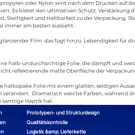
ypropylen oder Nylon wird nach dem Drucken auf di
rt. Es bietet den ultimativen Schutz. Verstärkung d
, Steifigkeit und Haltbarkeit zu der Verpackung. Stel
l immer am besten aussieht.
 glänzender Film das fügt hinzu Lebendigkeit für d
ine halb-undurchsichtige Folie, die dämpft und we
 nicht reflektierende matte Oberfläche der Verpackun
 halbopake Folie mit einem glatten, seidigen Ausse
l verändert. Dramatisch weiche Farben, während die
e samtige Haptik hat.
n
Prototypen- und Strukturdesign
xen
Qualitätskontrolle
en
Logistik &amp; Lieferkette