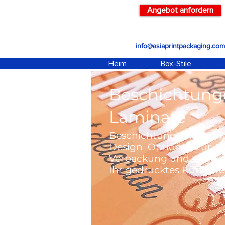
Angebot anfordern
info@asiaprintpackaging.com
Heim
Box-Stile
Beschichtung
Laminate
Beschichtung und Lamin
Design Optionen zur Au
Verpackung und fügen S
Ihr gedrucktes Kunstwe