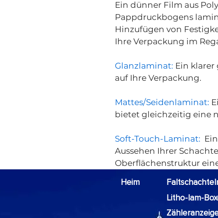
Ein dünner Film aus Pol
Pappdruckbogens laminie
Hinzufügen von Festigkeit
Ihre Verpackung im Rega
Glanzlaminat:
Ein klarer
auf Ihre Verpackung.
Mattes/Seidenlaminat:
E
bietet gleichzeitig eine
Soft-Touch-Laminat:
Eine
Aussehen Ihrer Schachte
Oberflächenstruktur ein
Heim
Faltschachtel
Litho-lam-Bo
Zähleranzeig