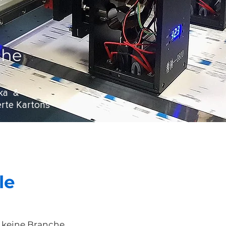
che
ika &
erte Kartons
le
 keine Branche