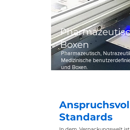
Pharmazeutis
Boxen
Pharmazeutisch, Nutrazeut
Medizinische benutzerdefini
und Boxen.
Anspruchsvol
Standards
In dem Verpackungswelt ist