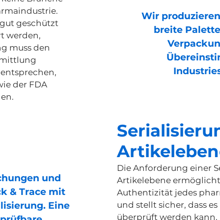
armaindustrie.
Wir produzieren
 gut geschützt
breite Palet
t werden,
Verpackun
ng muss den
Übereinst
rmittlung
Industrie
 entsprechen,
wie der FDA
en.
Serialisieru
Artikeleben
Die Anforderung einer Se
schungen und
Artikelebene ermöglicht
k & Trace mit
Authentizität jedes ph
isierung. Eine
und stellt sicher, dass es
überprüft werden kann.
rprüfbare