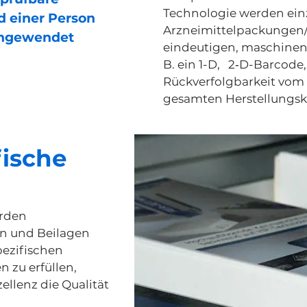
Technologie werden ein
 einer Person
Arzneimittelpackungen
angewendet
eindeutigen, maschinenle
B. ein 1-D, 2‑D-Barcode
Rückverfolgbarkeit vom 
gesamten Herstellungsk
ische
erden
n und Beilagen
ezifischen
 zu erfüllen,
ellenz die Qualität