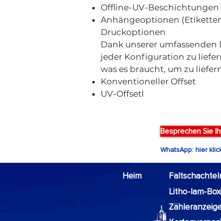
Offline-UV-Beschichtunge
Anhängeoptionen (Etiketten,
Druckoptionen
Dank unserer umfassenden Di
jeder Konfiguration zu liefe
was es braucht, um zu liefe
Konventioneller Offset
UV-Offsetl
Besprechen Sie Ih
WhatsApp: hier kli
Heim
Faltschachtel
Litho-lam-Bo
Zähleranzeig