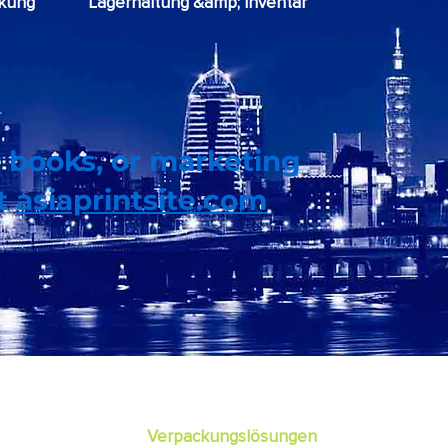
kung
Lagerhaltung &amp; Inventar
 books, or marketing
it
asiaprintsite.com
Box-Stile
Verpackungslösungen
Dienstleis