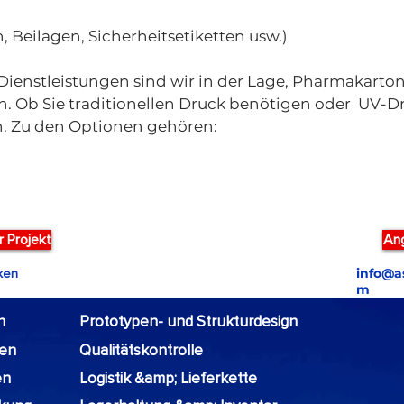
n
 Beilagen, Sicherheitsetiketten usw.)
enstleistungen sind wir in der Lage, Pharmakartons
rn. Ob Sie traditionellen Druck benötigen oder UV-Dr
rn. Zu den Optionen gehören:
r Projekt
Ang
info@a
cken
m
n
Prototypen- und Strukturdesign
xen
Qualitätskontrolle
en
Logistik &amp; Lieferkette