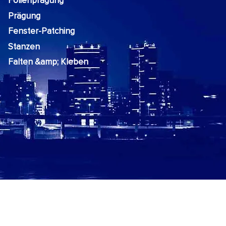
Folienprägung
Prägung
Fenster-Patching
Stanzen
Falten &amp; Kleben
tungen
More