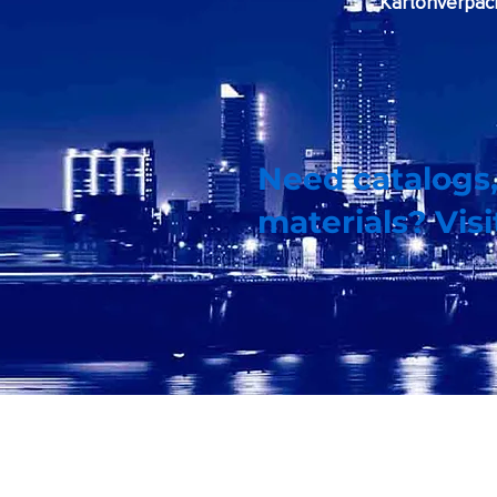
Kartonverpac
Need catalogs,
materials? Vis
Heim