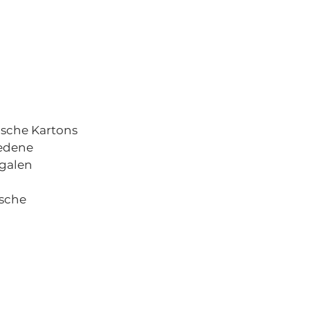
ische Kartons
iedene
egalen
ische