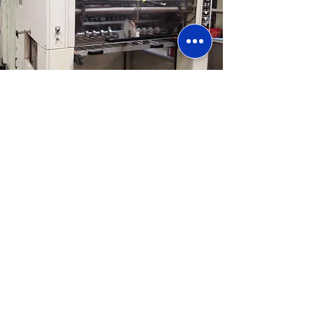
Heim
Faltschachteln
Litho-lam-Boxen
Kartonverpackung
Zähleranzeigen
Prototypen- und Strukturdesign