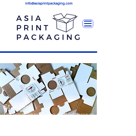
info@asiaprintpackaging.com
Stanzen
Präzise Stanzanlagen und erfahrenes
Personal sorgen dafür, dass Ihr
Faltschachtelprodukt jedes Mal
richtig gemacht wird