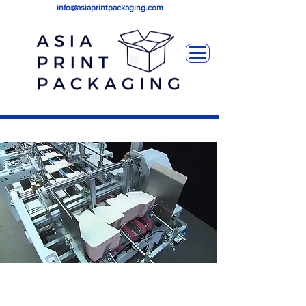
info@asiaprintpackaging.com
Falten & Kleben
Wir
verwenden
a umfangreiche